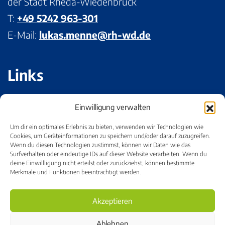
der Stadt Rheda-Wiedenbrück
T:
+49 5242 963-301
E-Mail:
lukas.menne@rh-wd.de
Links
Impressum
Einwilligung verwalten
Datenschutz
Um dir ein optimales Erlebnis zu bieten, verwenden wir Technologien wie
Bildnachweise
Cookies, um Geräteinformationen zu speichern und/oder darauf zuzugreifen.
Wenn du diesen Technologien zustimmst, können wir Daten wie das
Cookie-Einstellungen
Surfverhalten oder eindeutige IDs auf dieser Website verarbeiten. Wenn du
deine Einwillligung nicht erteilst oder zurückziehst, können bestimmte
Merkmale und Funktionen beeinträchtigt werden.
Akzeptieren
Ablehnen