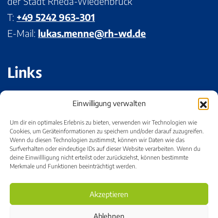
der Stadt Rheda-Wiedenbrück
T:
+49 5242 963-301
E-Mail:
lukas.menne@rh-wd.de
Links
Impressum
Einwilligung verwalten
Datenschutz
Um dir ein optimales Erlebnis zu bieten, verwenden wir Technologien wie
Bildnachweise
Cookies, um Geräteinformationen zu speichern und/oder darauf zuzugreifen.
Wenn du diesen Technologien zustimmst, können wir Daten wie das
Cookie-Einstellungen
Surfverhalten oder eindeutige IDs auf dieser Website verarbeiten. Wenn du
deine Einwillligung nicht erteilst oder zurückziehst, können bestimmte
Merkmale und Funktionen beeinträchtigt werden.
Akzeptieren
Ablehnen