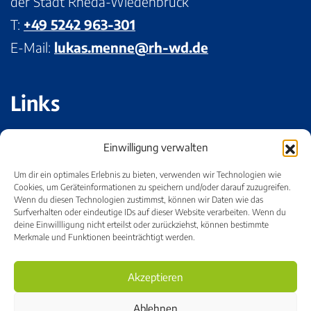
der Stadt Rheda-Wiedenbrück
T:
+49 5242 963-301
E-Mail:
lukas.menne@rh-wd.de
Links
Impressum
Einwilligung verwalten
Datenschutz
Um dir ein optimales Erlebnis zu bieten, verwenden wir Technologien wie
Bildnachweise
Cookies, um Geräteinformationen zu speichern und/oder darauf zuzugreifen.
Wenn du diesen Technologien zustimmst, können wir Daten wie das
Cookie-Einstellungen
Surfverhalten oder eindeutige IDs auf dieser Website verarbeiten. Wenn du
deine Einwillligung nicht erteilst oder zurückziehst, können bestimmte
Merkmale und Funktionen beeinträchtigt werden.
Akzeptieren
Ablehnen